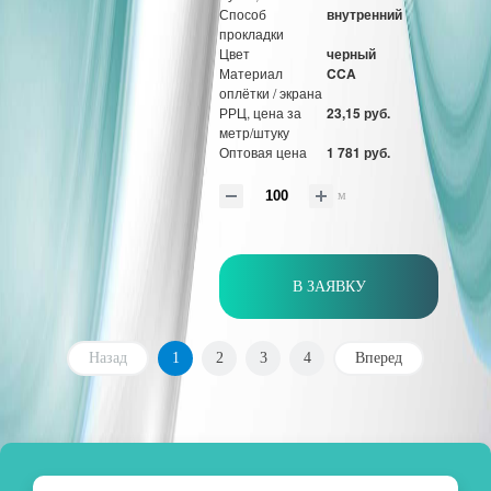
Способ
внутренний
прокладки
Цвет
черный
Материал
CCA
оплётки / экрана
РРЦ, цена за
23,15 руб.
метр/штуку
Оптовая цена
1 781 руб.
м
В ЗАЯВКУ
Назад
1
2
3
4
Вперед