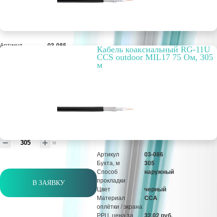
Артикул
03-085
Кабель коаксиальный RG-11U
Бухта, м
305
CCS outdoor MIL17 75 Ом, 305
Способ
внутренний
м
прокладки
Цвет
черный
Материал
CCA
оплётки / экрана
РРЦ, цена за
31,28 руб.
метр/штуку
Оптовая цена
7 338,30 руб.
м
Артикул
03-086
Бухта, м
305
Способ
наружный
прокладки
В ЗАЯВКУ
Цвет
черный
Материал
CCA
оплётки / экрана
РРЦ, цена за
32,02 руб.