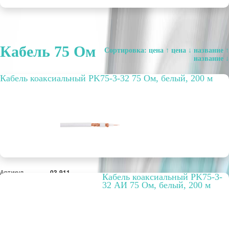
Кабель 75 Ом
Сортировка:
цена ↑
цена ↓
название ↑
название ↓
Кабель коаксиальный PK75-3-32 75 Ом, белый, 200 м
Артикул
03-911
Кабель коаксиальный PK75-3-
Бухта, м
200
32 АИ 75 Ом, белый, 200 м
Способ
внутренний
прокладки
Цвет
белый
Материал
CCA
оплётки / экрана