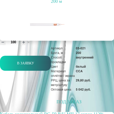
внутренний
200 м
прокладки
Цвет
белый
Материал
CCA
оплётки / экрана
РРЦ, цена за
23,15 руб.
метр/штуку
Оптовая цена
1 781 руб.
м
Артикул
03-021
Бухта, м
200
Способ
внутренний
прокладки
В ЗАЯВКУ
Цвет
белый
Материал
CCA
оплётки / экрана
РРЦ, цена за
29,80 руб.
метр/штуку
Оптовая цена
5 042 руб.
ПОД ЗАКАЗ