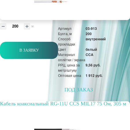
РРЦ, цена за
16,78 руб.
метр/штуку
Оптовая цена
2 582 руб.
м
Артикул
03-913
Бухта, м
200
Способ
внутренний
прокладки
Цвет
белый
В ЗАЯВКУ
Материал
CCA
оплётки / экрана
РРЦ, цена за
9,56 руб.
метр/штуку
Оптовая цена
1 912 руб.
ПОД ЗАКАЗ
Кабель коаксиальный RG-11U CCS MIL17 75 Ом, 305 м