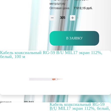
метр/штуку
Оптовая цена
7 512,15 руб.
м
В ЗАЯВКУ
Кабель коаксиальный RG-59 B/U MIL17 экран 112%,
белый, 100 м
Артикул
03-011
Кабель коаксиальный RG-59
Бухта, м
100
B/U MIL17 экран 112%, белый,
Способ