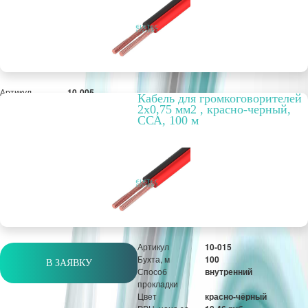
Артикул
10-005
Кабель для громкоговорителей
Бухта, м
100
2х0,75 мм2 , красно-черный,
Способ
внутренний
ССА, 100 м
прокладки
Цвет
красно-черный
РРЦ, цена за
12,64 руб.
метр/штуку
Оптовая цена
972 руб.
м
Артикул
10-015
Бухта, м
100
В ЗАЯВКУ
Способ
внутренний
прокладки
Цвет
красно-чёрный