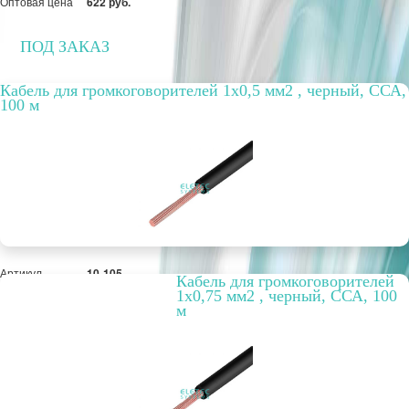
Оптовая цена
622 руб.
ПОД ЗАКАЗ
Кабель для громкоговорителей 1х0,5 мм2 , черный, ССА,
100 м
Артикул
10-105
Кабель для громкоговорителей
Бухта, м
100
1х0,75 мм2 , черный, ССА, 100
Способ
внутренний
м
прокладки
Цвет
черный
РРЦ, цена за
6,63 руб.
метр/штуку
Оптовая цена
510 руб.