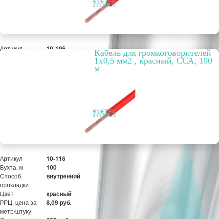
Артикул
10-106
Кабель для громкоговорителей
Бухта, м
100
1х0,5 мм2 , красный, ССА, 100
Способ
внутренний
м
прокладки
Цвет
красный
РРЦ, цена за
7,15 руб.
метр/штуку
Оптовая цена
550 руб.
ПОД ЗАКАЗ
Артикул
10-116
Бухта, м
100
Способ
внутренний
прокладки
Цвет
красный
РРЦ, цена за
8,09 руб.
метр/штуку