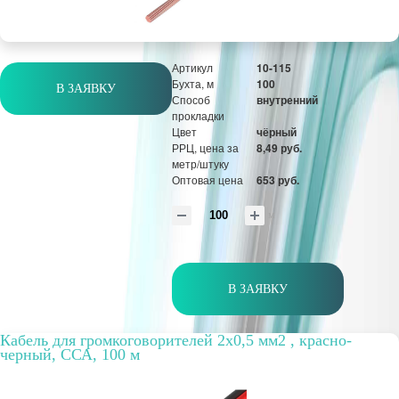
м
Артикул
10-115
Бухта, м
100
В ЗАЯВКУ
Способ
внутренний
прокладки
Цвет
чёрный
РРЦ, цена за
8,49 руб.
метр/штуку
Оптовая цена
653 руб.
м
В ЗАЯВКУ
Кабель для громкоговорителей 2х0,5 мм2 , красно-
черный, ССА, 100 м