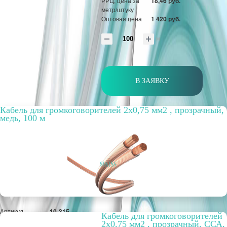
РРЦ, цена за
18,46 руб.
метр/штуку
Оптовая цена
1 420 руб.
м
В ЗАЯВКУ
Кабель для громкоговорителей 2х0,75 мм2 , прозрачный,
медь, 100 м
Артикул
10-315
Кабель для громкоговорителей
Бухта, м
100
2х0,75 мм2 , прозрачный, ССА,