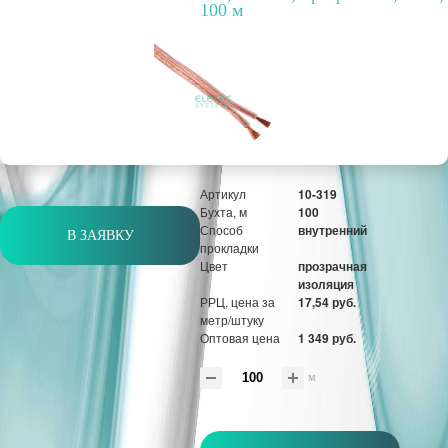
Способ
внутренний
100 м
прокладки
Цвет
прозрачная
изоляция
РРЦ, цена за
42,99 руб.
метр/штуку
Оптовая цена
3 307 руб.
м
Артикул
10-319
Бухта, м
100
Способ
внутренний
В ЗАЯВКУ
прокладки
Цвет
прозрачная
изоляция
РРЦ, цена за
17,54 руб.
метр/штуку
Оптовая цена
1 349 руб.
м