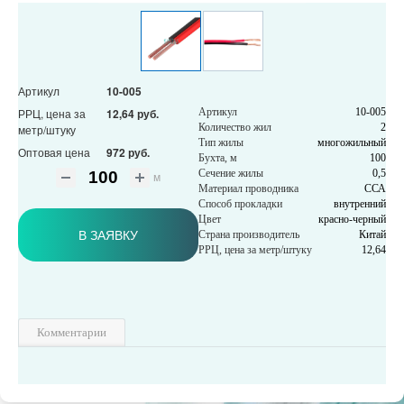
Артикул
10-005
РРЦ, цена за
12,64 руб.
Артикул
10-005
Количество жил
2
метр/штуку
Тип жилы
многожильный
Оптовая цена
972 руб.
Бухта, м
100
Сечение жилы
0,5
м
Материал проводника
ССА
Способ прокладки
внутренний
Цвет
красно-черный
В ЗАЯВКУ
Страна производитель
Китай
РРЦ, цена за метр/штуку
12,64
Комментарии