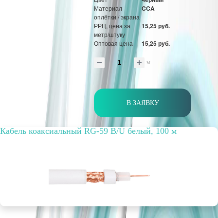
Материал
CCA
оплётки / экрана
РРЦ, цена за
15,25 руб.
метр/штуку
Оптовая цена
15,25 руб.
м
В ЗАЯВКУ
Кабель коаксиальный RG-59 B/U белый, 100 м