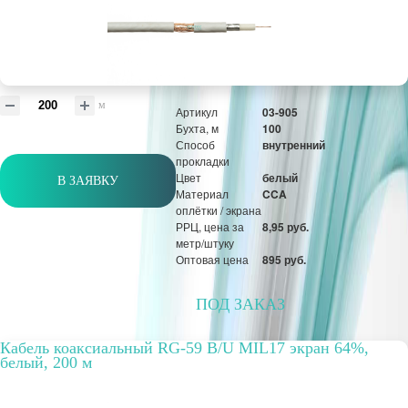
Вариант
нг(А)-LS
исполнения
РРЦ, цена за
2,56 руб.
метр/штуку
Оптовая цена
512 руб.
м
Артикул
03-905
Бухта, м
100
Способ
внутренний
прокладки
Цвет
белый
В ЗАЯВКУ
Материал
CCA
оплётки / экрана
РРЦ, цена за
8,95 руб.
метр/штуку
Оптовая цена
895 руб.
ПОД ЗАКАЗ
Кабель коаксиальный RG-59 B/U MIL17 экран 64%,
белый, 200 м