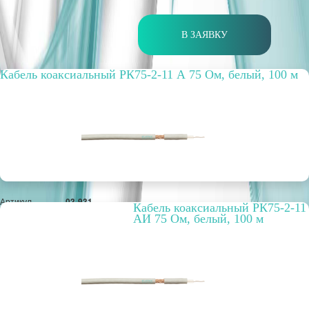
В ЗАЯВКУ
Кабель коаксиальный РК75-2-11 А 75 Ом, белый, 100 м
Артикул
03-931
Кабель коаксиальный РК75-2-11
Бухта, м
100
АИ 75 Ом, белый, 100 м
Способ
внутренний
прокладки
Цвет
белый
Материал
CCA
оплётки / экрана
РРЦ, цена за
4,88 руб.
метр/штуку