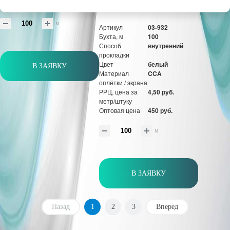
Оптовая цена
488 руб.
м
Артикул
03-932
Бухта, м
100
Способ
внутренний
прокладки
Цвет
белый
В ЗАЯВКУ
Материал
CCA
оплётки / экрана
РРЦ, цена за
4,50 руб.
метр/штуку
Оптовая цена
450 руб.
м
В ЗАЯВКУ
Назад
1
2
3
Вперед