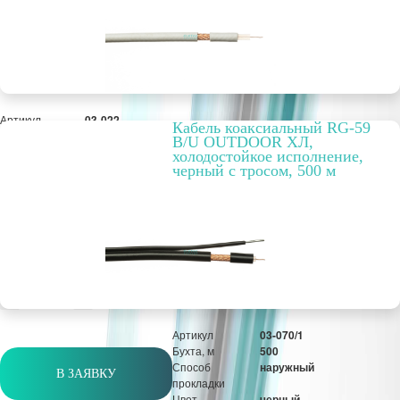
Артикул
03-022
Кабель коаксиальный RG-59
Бухта, м
200
B/U OUTDOOR ХЛ,
Способ
внутренний
холодостойкое исполнение,
прокладки
черный с тросом, 500 м
Цвет
белый
Материал
CCA
оплётки / экрана
РРЦ, цена за
9,96 руб.
метр/штуку
Оптовая цена
1 992 руб.
м
Артикул
03-070/1
Бухта, м
500
Способ
наружный
В ЗАЯВКУ
прокладки
Цвет
черный