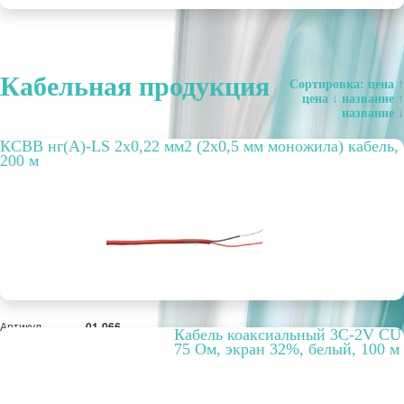
Кабельная продукция
Сортировка:
цена ↑
цена ↓
название ↑
название ↓
КСВВ нг(А)-LS 2х0,22 мм2 (2х0,5 мм моножила) кабель,
200 м
Артикул
01-066
Кабель коаксиальный 3C-2V CU
Бухта, м
200
75 Ом, экран 32%, белый, 100 м
Способ
Внутренний
прокладки
Цвет
Красный