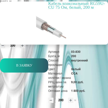
Бухта, м
100
Кабель коаксиальный RG59U-
Способ
внутренний
CU 75 Ом, белый, 200 м
прокладки
Цвет
белый
Материал
CCA
оплётки / экрана
РРЦ, цена за
18,30 руб.
метр/штуку
Оптовая цена
1 830 руб.
м
Артикул
03-830
Бухта, м
200
Способ
внутренний
прокладки
В ЗАЯВКУ
Цвет
белый
Материал
CCA
оплётки / экрана
РРЦ, цена за
9,00 руб.
метр/штуку
Оптовая цена
1 800 руб.
м