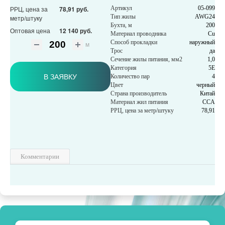
РРЦ, цена за
78,91 руб.
Артикул
05-099
Тип жилы
AWG24
метр/штуку
Бухта, м
200
Оптовая цена
12 140 руб.
Материал проводника
Cu
Способ прокладки
наружный
м
Трос
да
Сечение жилы питания, мм2
1,0
Категория
5Е
В ЗАЯВКУ
Количество пар
4
Цвет
черный
Страна производитель
Китай
Материал жил питания
CCA
РРЦ, цена за метр/штуку
78,91
Комментарии