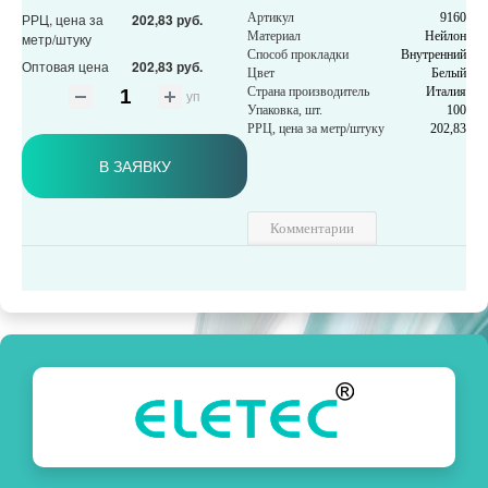
РРЦ, цена за
202,83 руб.
Артикул
9160
Материал
Нейлон
метр/штуку
Способ прокладки
Внутренний
Оптовая цена
202,83 руб.
Цвет
Белый
Страна производитель
Италия
уп
Упаковка, шт.
100
РРЦ, цена за метр/штуку
202,83
В ЗАЯВКУ
Комментарии