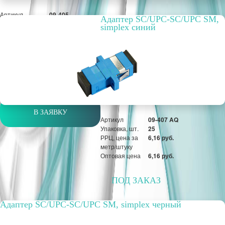
Артикул
09-405
Адаптер SC/UPC-SC/UPC SM,
Упаковка, шт.
20
simplex синий
РРЦ, цена за
15,03 руб.
метр/штуку
Оптовая цена
15,03 руб.
шт
В ЗАЯВКУ
Артикул
09-407 AQ
Упаковка, шт.
25
РРЦ, цена за
6,16 руб.
метр/штуку
Оптовая цена
6,16 руб.
ПОД ЗАКАЗ
Адаптер SC/UPC-SC/UPC SM, simplex черный