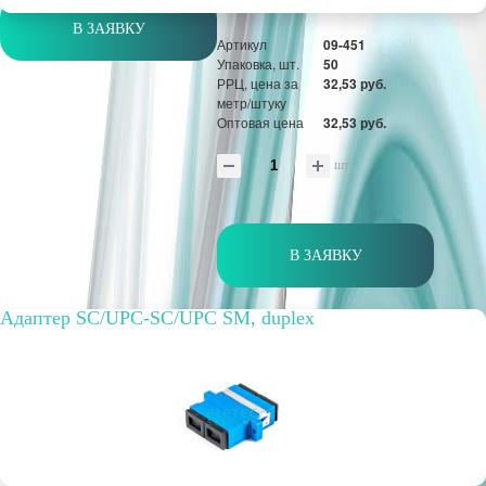
В ЗАЯВКУ
Артикул
09-451
Упаковка, шт.
50
РРЦ, цена за
32,53 руб.
метр/штуку
Оптовая цена
32,53 руб.
шт
В ЗАЯВКУ
Адаптер SC/UPC-SC/UPC SM, duplex