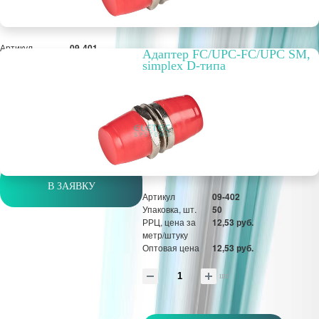
Артикул
09-401
Адаптер FC/UPC-FC/UPC SM,
Упаковка, шт.
1
simplex D-типа
РРЦ, цена за
11,28 руб.
метр/штуку
Оптовая цена
11,28 руб.
шт
В ЗАЯВКУ
Артикул
09-402
Упаковка, шт.
50
РРЦ, цена за
12,53 руб.
метр/штуку
Оптовая цена
12,53 руб.
шт