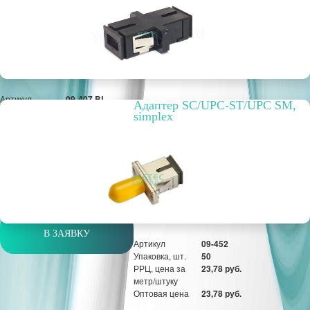
Артикул
09-407 BL
Адаптер SC/UPC-ST/UPC SM,
Упаковка, шт.
25
simplex
РРЦ, цена за
6,26 руб.
метр/штуку
Оптовая цена
6,26 руб.
шт
В ЗАЯВКУ
Артикул
09-452
Упаковка, шт.
50
РРЦ, цена за
23,78 руб.
метр/штуку
Оптовая цена
23,78 руб.