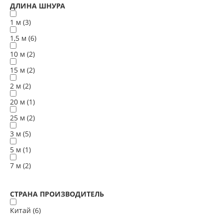
ДЛИНА ШНУРА
1 м (
3
)
1,5 м (
6
)
10 м (
2
)
15 м (
2
)
2 м (
2
)
20 м (
1
)
25 м (
2
)
3 м (
5
)
5 м (
1
)
7 м (
2
)
СТРАНА ПРОИЗВОДИТЕЛЬ
Китай (
6
)