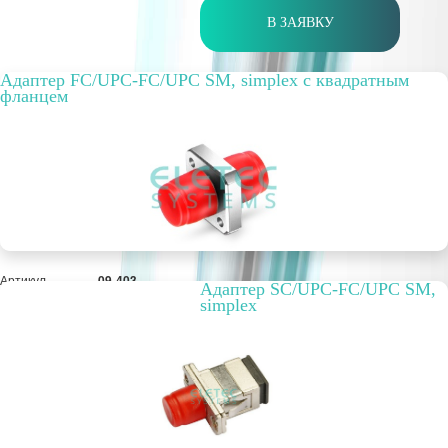
В ЗАЯВКУ
Адаптер FC/UPC-FC/UPC SM, simplex с квадратным
фланцем
Артикул
09-403
Адаптер SC/UPC-FC/UPC SM,
Упаковка, шт.
50
simplex
РРЦ, цена за
11,28 руб.
метр/штуку
Оптовая цена
11,28 руб.
шт