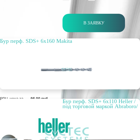
В ЗАЯВКУ
Бур перф. SDS+ 6х160 Makita
РРЦ, цена за
95,00 руб.
Бур перф. SDS+ 6х110 Heller /
метр/штуку
под торговой маркой Abraboro/
Оптовая цена
95 руб.
ПОД ЗАКАЗ