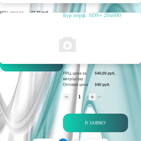
РРЦ, цена за
42,70 руб.
Бур перф. SDS+ 20х600
метр/штуку
Оптовая цена
42,70 руб.
шт
В ЗАЯВКУ
РРЦ, цена за
540,00 руб.
метр/штуку
Оптовая цена
540 руб.
шт
В ЗАЯВКУ