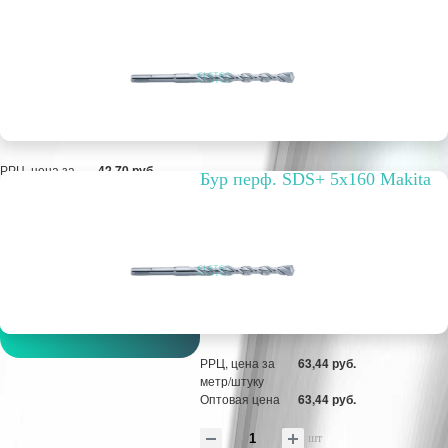
РРЦ, цена за
42,70 руб.
Бур перф. SDS+ 5x160 Makita
метр/штуку
Оптовая цена
42,70 руб.
шт
В ЗАЯВКУ
РРЦ, цена за
63,44 руб.
метр/штуку
Оптовая цена
63,44 руб.
шт