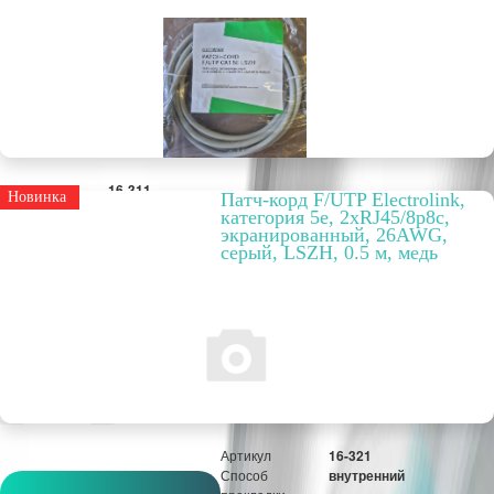
Артикул
16-311
Новинка
Патч-корд F/UTP Electrolink,
Способ
внутренний
категория 5е, 2xRJ45/8p8c,
прокладки
экранированный, 26AWG,
Цвет
серый
серый, LSZH, 0.5 м, медь
Вариант
LSZH
исполнения
Упаковка, шт.
1
РРЦ, цена за
67,11 руб.
метр/штуку
Оптовая цена
51,62 руб.
шт
Артикул
16-321
Способ
внутренний