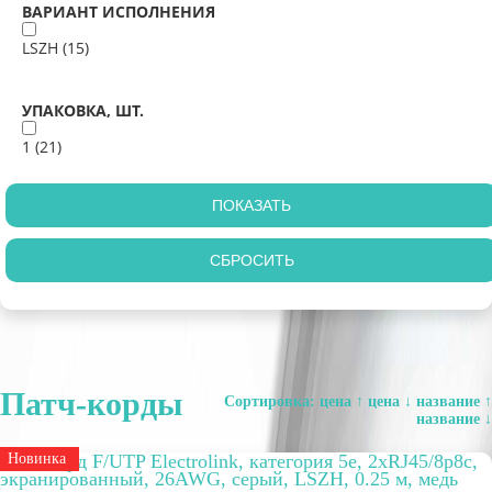
ВАРИАНТ ИСПОЛНЕНИЯ
LSZH (
15
)
УПАКОВКА, ШТ.
1 (
21
)
Патч-корды
Сортировка:
цена ↑
цена ↓
название ↑
название ↓
Патч-корд F/UTP Electrolink, категория 5е, 2xRJ45/8p8c,
Новинка
экранированный, 26AWG, серый, LSZH, 0.25 м, медь