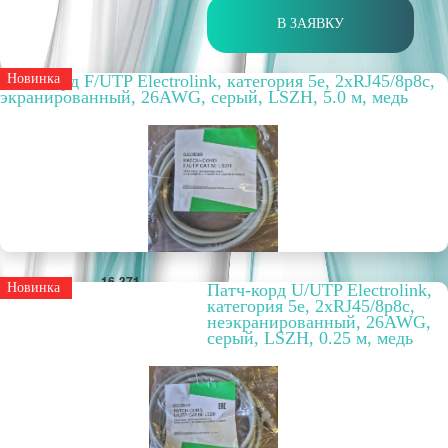
В ЗАЯВКУ
Патч-корд F/UTP Electrolink, категория 5е, 2xRJ45/8p8c,
Новинка
экранированный, 26AWG, серый, LSZH, 5.0 м, медь
Артикул
16-371
Новинка
Патч-корд U/UTP Electrolink,
Способ
внутренний
категория 5е, 2xRJ45/8p8c,
прокладки
неэкранированный, 26AWG,
Цвет
серый
серый, LSZH, 0.25 м, медь
Вариант
LSZH
исполнения
Упаковка, шт.
1
РРЦ, цена за
380,28 руб.
метр/штуку
Оптовая цена
292,52 руб.