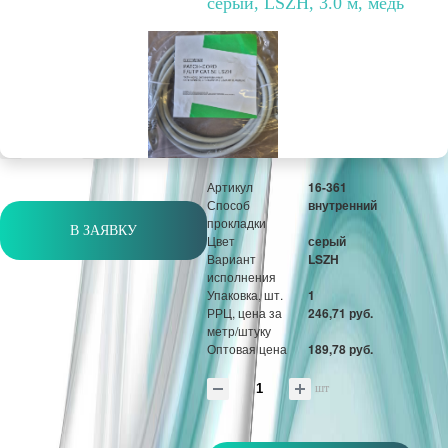
серый, LSZH, 3.0 м, медь
Вариант
LSZH
исполнения
Упаковка, шт.
1
РРЦ, цена за
181,87 руб.
метр/штуку
Оптовая цена
139,90 руб.
шт
Артикул
16-361
Способ
внутренний
прокладки
В ЗАЯВКУ
Цвет
серый
Вариант
LSZH
исполнения
Упаковка, шт.
1
РРЦ, цена за
246,71 руб.
метр/штуку
Оптовая цена
189,78 руб.
шт