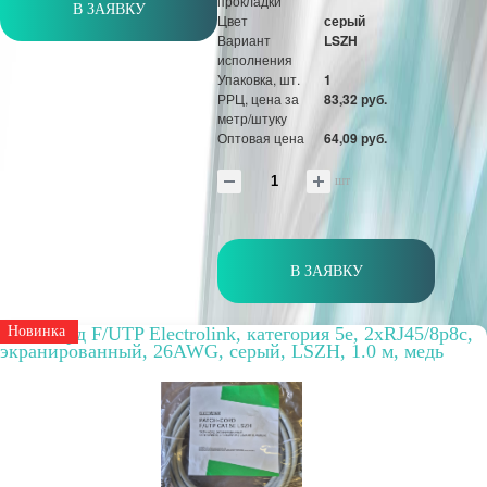
прокладки
В ЗАЯВКУ
Цвет
серый
Вариант
LSZH
исполнения
Упаковка, шт.
1
РРЦ, цена за
83,32 руб.
метр/штуку
Оптовая цена
64,09 руб.
шт
В ЗАЯВКУ
Патч-корд F/UTP Electrolink, категория 5е, 2xRJ45/8p8c,
Новинка
экранированный, 26AWG, серый, LSZH, 1.0 м, медь