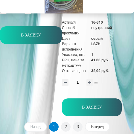
шт
Артикул
16-310
Способ
внутренний
прокладки
В ЗАЯВКУ
Цвет
серый
Вариант
LSZH
исполнения
Упаковка, шт.
1
РРЦ, цена за
41,63 руб.
метр/штуку
Оптовая цена
32,02 руб.
шт
В ЗАЯВКУ
Назад
1
2
3
Вперед