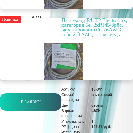
Артикул
16-331
Новинка
Патч-корд F/UTP Electrolink,
Способ
внутренний
категория 5е, 2xRJ45/8p8c,
прокладки
экранированный, 26AWG,
Цвет
серый
серый, LSZH, 1.5 м, медь
Вариант
LSZH
исполнения
Упаковка, шт.
1
РРЦ, цена за
116,71 руб.
метр/штуку
Оптовая цена
89,78 руб.
шт
Артикул
16-341
Способ
внутренний
прокладки
В ЗАЯВКУ
Цвет
серый
Вариант
LSZH
исполнения
Упаковка, шт.
1
РРЦ, цена за
149,76 руб.
метр/штуку