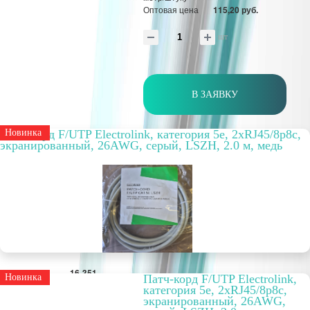
Оптовая цена
115,20 руб.
шт
В ЗАЯВКУ
Патч-корд F/UTP Electrolink, категория 5е, 2xRJ45/8p8c,
Новинка
экранированный, 26AWG, серый, LSZH, 2.0 м, медь
Артикул
16-351
Новинка
Патч-корд F/UTP Electrolink,
Способ
внутренний
категория 5е, 2xRJ45/8p8c,
прокладки
экранированный, 26AWG,
Цвет
серый