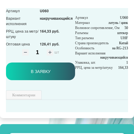
Артикул
U060
Вариант
накручивающийся
Артикул
U060
Материал
латунь / цинк
исполнения
Волновое сопротивление, Ом
50
РРЦ, цена за метр/
164,33 руб.
Разъемы
штекер
штуку
Тип разъема
UHF
Страна производитель
Китай
Оптовая цена
126,41 руб.
Особенность
на RG-213
шт
Вариант исполнения
накручивающийся
Упаковка, шт.
1
РРЦ, цена за метр/штуку
164,33
В ЗАЯВКУ
Комментарии