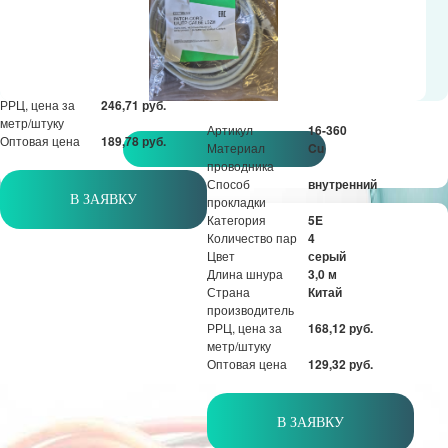
Количество пар
4
Цвет
серый
Длина шнура
3,0 м
Страна
Китай
производитель
РРЦ, цена за
246,71 руб.
метр/штуку
Артикул
16-360
Оптовая цена
189,78 руб.
Материал
Cu
проводника
Способ
внутренний
В ЗАЯВКУ
прокладки
Категория
5E
Количество пар
4
Цвет
серый
Длина шнура
3,0 м
Страна
Китай
производитель
РРЦ, цена за
168,12 руб.
метр/штуку
Оптовая цена
129,32 руб.
В ЗАЯВКУ