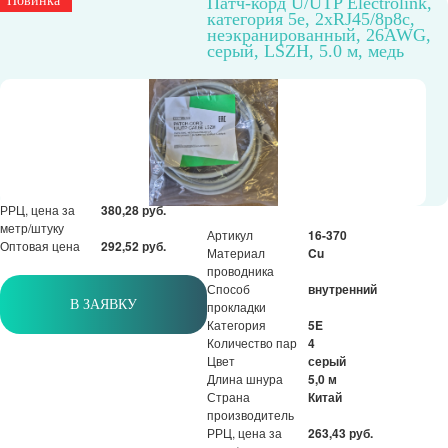
Новинка
Патч-корд U/UTP Electrolink,
Экранированный
да
категория 5е, 2xRJ45/8p8c,
Материал
Cu
неэкранированный, 26AWG,
проводника
серый, LSZH, 5.0 м, медь
Способ
внутренний
прокладки
Категория
5E
Количество пар
4
Цвет
серый
Длина шнура
5,0 м
Страна
Китай
производитель
РРЦ, цена за
380,28 руб.
метр/штуку
Артикул
16-370
Оптовая цена
292,52 руб.
Материал
Cu
проводника
Способ
внутренний
В ЗАЯВКУ
прокладки
Категория
5E
Количество пар
4
Цвет
серый
Длина шнура
5,0 м
Страна
Китай
производитель
РРЦ, цена за
263,43 руб.