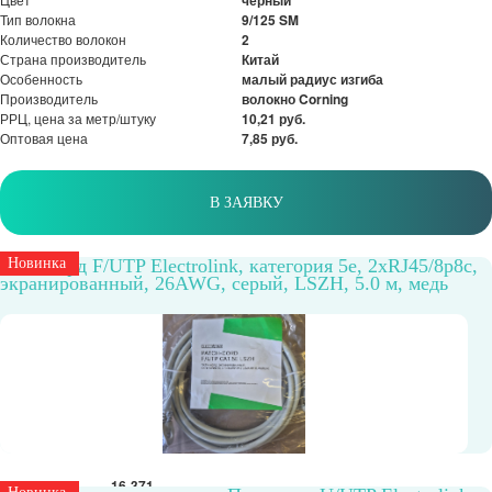
черный
Тип волокна
9/125 SM
Количество волокон
2
Страна производитель
Китай
Особенность
малый радиус изгиба
Производитель
волокно Corning
РРЦ, цена за метр/штуку
10,21 руб.
Оптовая цена
7,85 руб.
В ЗАЯВКУ
Патч-корд F/UTP Electrolink, категория 5е, 2xRJ45/8p8c,
Новинка
экранированный, 26AWG, серый, LSZH, 5.0 м, медь
Артикул
16-371