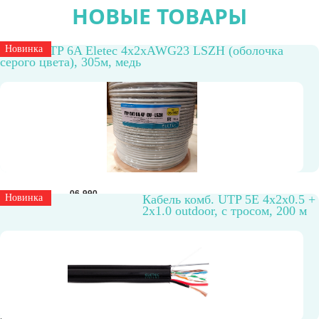
НОВЫЕ ТОВАРЫ
Кабель FTP 6A Eletec 4x2xAWG23 LSZH (оболочка
Новинка
серого цвета), 305м, медь
Артикул
06-990
Новинка
Кабель комб. UTP 5E 4x2x0.5 +
Экранированный
да
2x1.0 outdoor, с тросом, 200 м
Количество жил
8
Тип жилы
AWG23
Бухта, м
305
Диаметр жилы
0,56
Материал
CU
проводника
Способ
внутренний
прокладки