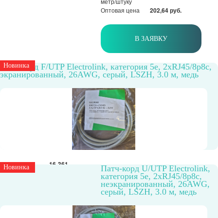
метр/штуку
Оптовая цена
202,64 руб.
В ЗАЯВКУ
Патч-корд F/UTP Electrolink, категория 5е, 2xRJ45/8p8c,
Новинка
экранированный, 26AWG, серый, LSZH, 3.0 м, медь
Артикул
16-361
Новинка
Патч-корд U/UTP Electrolink,
Экранированный
да
категория 5е, 2xRJ45/8p8c,
Материал
Cu
неэкранированный, 26AWG,
проводника
серый, LSZH, 3.0 м, медь
Способ
внутренний
прокладки
Категория
5E