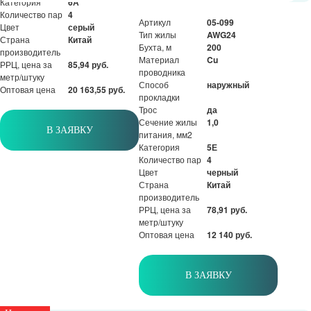
Категория
6А
Количество пар
4
Артикул
05-099
Цвет
серый
Тип жилы
AWG24
Страна
Китай
Бухта, м
200
производитель
Материал
Cu
РРЦ, цена за
85,94 руб.
проводника
метр/штуку
Способ
наружный
Оптовая цена
20 163,55 руб.
прокладки
Трос
да
Сечение жилы
1,0
В ЗАЯВКУ
питания, мм2
Категория
5Е
Количество пар
4
Цвет
черный
Страна
Китай
производитель
РРЦ, цена за
78,91 руб.
метр/штуку
Оптовая цена
12 140 руб.
В ЗАЯВКУ