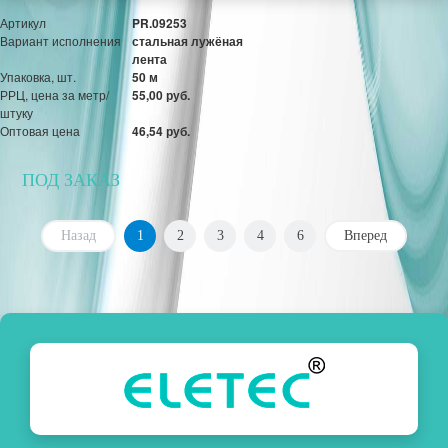
Артикул
PR.09253
Вариант исполнения
стальная лужёная
лента
Упаковка, шт.
50 м
РРЦ, цена за метр/
55,00 руб.
штуку
Оптовая цена
46,54 руб.
ПОД ЗАКАЗ
Назад
1
2
3
4
6
Вперед