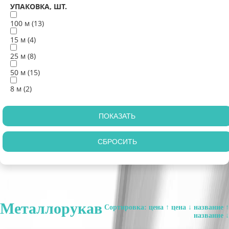
УПАКОВКА, ШТ.
100 м (
13
)
15 м (
4
)
25 м (
8
)
50 м (
15
)
8 м (
2
)
Металлорукав
Сортировка:
цена ↑
цена ↓
название ↑
название ↓