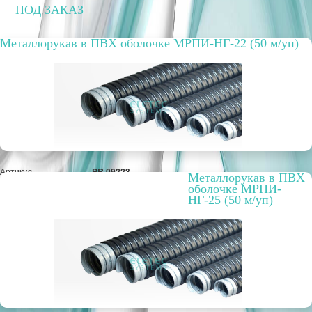
ПОД ЗАКАЗ
Металлорукав в ПВХ оболочке МРПИ-НГ-22 (50 м/уп)
Артикул
PR.09223
Металлорукав в ПВХ
Вариант исполнения
стальная лужёная
оболочке МРПИ-
лента
НГ-25 (50 м/уп)
Упаковка, шт.
50 м
РРЦ, цена за метр/
50,25 руб.
штуку
Оптовая цена
42,52 руб.
ПОД ЗАКАЗ