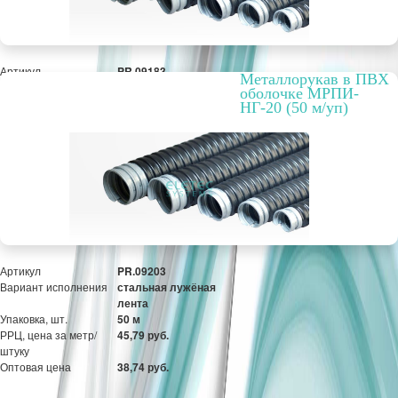
Артикул
PR.09183
Металлорукав в ПВХ
Вариант исполнения
стальная лужёная
оболочке МРПИ-
лента
НГ-20 (50 м/уп)
Упаковка, шт.
50 м
РРЦ, цена за метр/
42,35 руб.
штуку
Оптовая цена
35,84 руб.
ПОД ЗАКАЗ
Артикул
PR.09203
Вариант исполнения
стальная лужёная
лента
Упаковка, шт.
50 м
РРЦ, цена за метр/
45,79 руб.
штуку
Оптовая цена
38,74 руб.