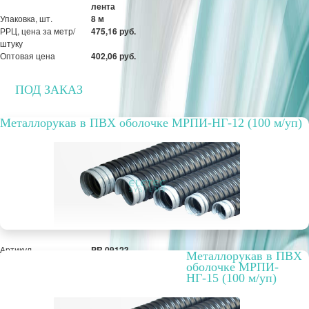
лента
Упаковка, шт.
8 м
РРЦ, цена за метр/
475,16 руб.
штуку
Оптовая цена
402,06 руб.
ПОД ЗАКАЗ
Металлорукав в ПВХ оболочке МРПИ-НГ-12 (100 м/уп)
Артикул
PR.09123
Металлорукав в ПВХ
Вариант исполнения
стальная лужёная
оболочке МРПИ-
лента
НГ-15 (100 м/уп)
РРЦ, цена за метр/
26,20 руб.
штуку