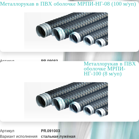
Металлорукав в ПВХ оболочке МРПИ-НГ-08 (100 м/уп)
Артикул
PR.09083
Металлорукав в ПВХ
Вариант исполнения
стальная лужёная
оболочке МРПИ-
лента
НГ-100 (8 м/уп)
Упаковка, шт.
100 м
РРЦ, цена за метр/
22,69 руб.
штуку
Оптовая цена
19,20 руб.
ПОД ЗАКАЗ
Артикул
PR.091003
Вариант исполнения
стальная лужёная