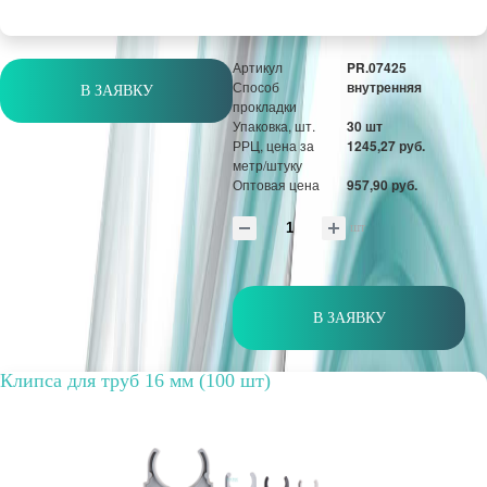
Артикул
PR.07425
Способ
внутренняя
В ЗАЯВКУ
прокладки
Упаковка, шт.
30 шт
РРЦ, цена за
1245,27 руб.
метр/штуку
Оптовая цена
957,90 руб.
шт
В ЗАЯВКУ
Клипса для труб 16 мм (100 шт)