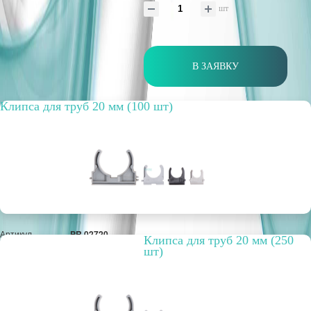
шт
В ЗАЯВКУ
Клипса для труб 20 мм (100 шт)
Артикул
PR.02720
Клипса для труб 20 мм (250
Способ
открытая
шт)
прокладки
Цвет
серый
Упаковка, шт.
100
РРЦ, цена за
434,20 руб.
метр/штуку