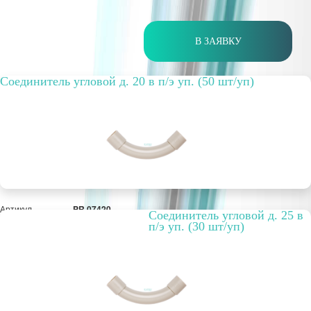
В ЗАЯВКУ
Cоединитель угловой д. 20 в п/э уп. (50 шт/уп)
Артикул
PR.07420
Cоединитель угловой д. 25 в
Способ
внутренняя
п/э уп. (30 шт/уп)
прокладки
Упаковка, шт.
50 шт
РРЦ, цена за
1555,45 руб.
метр/штуку
Оптовая цена
1 196,50 руб.
шт