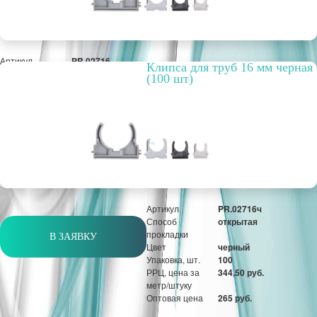
Артикул
PR.02716
Клипса для труб 16 мм черная
Способ
открытая
(100 шт)
прокладки
Цвет
серый
Упаковка, шт.
100
РРЦ, цена за
344,50 руб.
метр/штуку
Оптовая цена
265 руб.
шт
Артикул
PR.02716ч
Способ
открытая
прокладки
В ЗАЯВКУ
Цвет
черный
Упаковка, шт.
100
РРЦ, цена за
344,50 руб.
метр/штуку
Оптовая цена
265 руб.