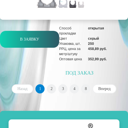
Оптовая цена
334 руб.
шт
Способ
открытая
прокладки
Цвет
серый
В ЗАЯВКУ
Упаковка, шт.
250
РРЦ, цена за
458,89 руб.
метр/штуку
Оптовая цена
352,99 руб.
ПОД ЗАКАЗ
Назад
1
2
3
4
8
Вперед