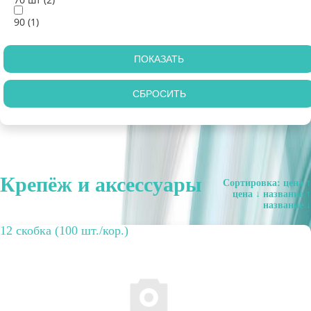
90 (
1
)
Крепёж и аксессуары
Сортировка:
цена ↑
цена ↓
название ↑
название ↓
12 скобка (100 шт./кор.)