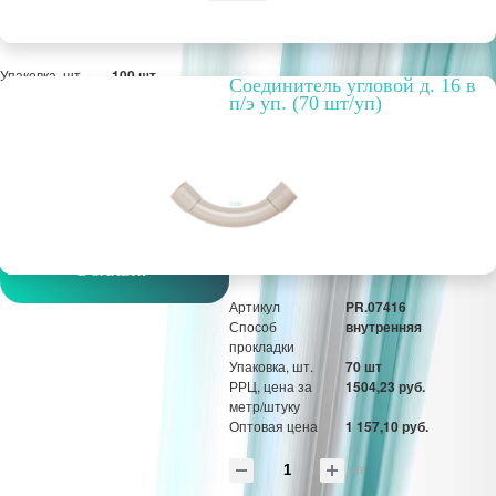
Упаковка, шт.
100 шт
Cоединитель угловой д. 16 в
РРЦ, цена за
184,50 руб.
п/э уп. (70 шт/уп)
метр/штуку
Оптовая цена
141,92 руб.
шт
В ЗАЯВКУ
Артикул
PR.07416
Способ
внутренняя
прокладки
Упаковка, шт.
70 шт
РРЦ, цена за
1504,23 руб.
метр/штуку
Оптовая цена
1 157,10 руб.
шт