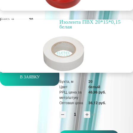
Бухта, м
20
Изолента ПВХ 20*15*0,15
Цвет
красный
белая
РРЦ, цена за
33,01 руб.
метр/штуку
Оптовая цена
25,39 руб.
шт
В ЗАЯВКУ
Бухта, м
20
Цвет
белый
РРЦ, цена за
46,96 руб.
метр/штуку
Оптовая цена
36,12 руб.
шт