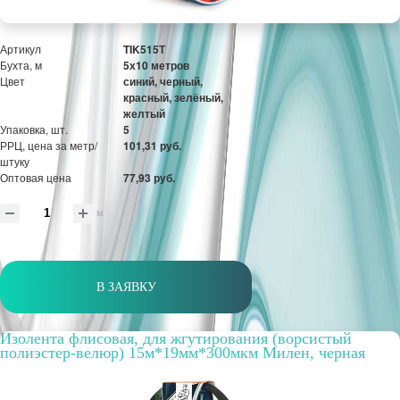
Артикул
TIK515Т
Бухта, м
5х10 метров
Цвет
синий, черный,
красный, зелёный,
желтый
Упаковка, шт.
5
РРЦ, цена за метр/
101,31 руб.
штуку
Оптовая цена
77,93 руб.
м
В ЗАЯВКУ
Изолента флисовая, для жгутирования (ворсистый
полиэстер-велюр) 15м*19мм*300мкм Милен, черная