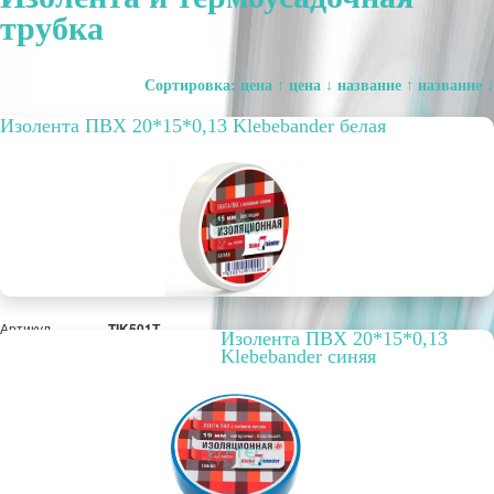
трубка
Сортировка:
цена ↑
цена ↓
название ↑
название ↓
Изолента ПВХ 20*15*0,13 Klebebander белая
Артикул
TIK501Т
Изолента ПВХ 20*15*0,13
Бухта, м
20
Klebebander синяя
Цвет
Белый
Упаковка, шт.
1
РРЦ, цена за
45,79 руб.
метр/штуку
Оптовая цена
35,22 руб.
шт