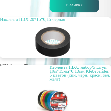
В ЗАЯВКУ
Изолента ПВХ 20*15*0,15 черная
Бухта, м
20
Изолента ПВХ, набор/5 штук,
Цвет
черный
10м*15мм*0,13мм Klebebander,
РРЦ, цена за
46,96 руб.
5 цветов (син, черн, красн, зел,
метр/штуку
желт)
Оптовая цена
36,12 руб.
ПОД ЗАКАЗ