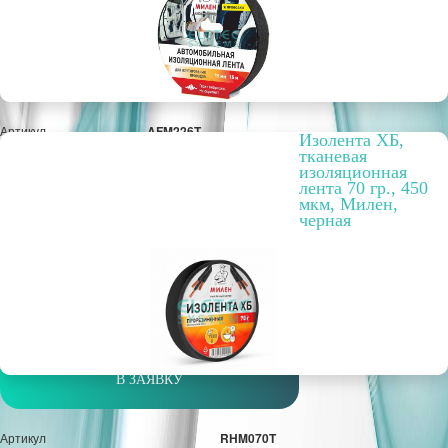
Артикул
AFM226T
Изолента ХБ,
Бухта, м
15
тканевая
Цвет
чёрный
изоляционная
Вариант исполнения
для автомобильной
лента 70 гр., 450
проводки
мкм, Милен,
черная
Упаковка, шт.
1
РРЦ, цена за метр/штуку
203,97 руб.
Оптовая цена
172,59 руб.
м
В ЗАЯВКУ
Артикул
RHM070T