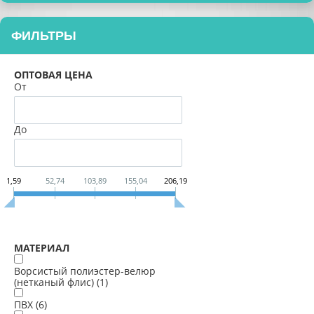
ФИЛЬТРЫ
ОПТОВАЯ ЦЕНА
От
До
1,59
52,74
103,89
155,04
206,19
МАТЕРИАЛ
Ворсистый полиэстер-велюр
(нетканый флис) (
1
)
ПВХ (
6
)