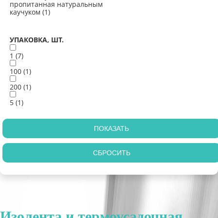
пропитанная натуральным
каучуком (
1
)
УПАКОВКА, ШТ.
1 (
7
)
100 (
1
)
200 (
1
)
5 (
1
)
Изолента и термоусадочная