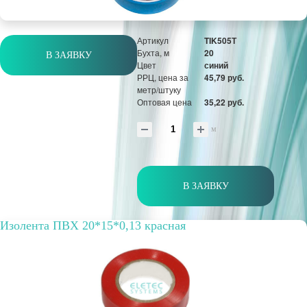
Артикул
TIK505Т
Бухта, м
20
В ЗАЯВКУ
Цвет
синий
РРЦ, цена за
45,79 руб.
метр/штуку
Оптовая цена
35,22 руб.
м
В ЗАЯВКУ
Изолента ПВХ 20*15*0,13 красная