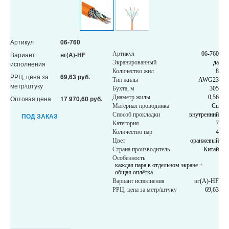
Артикул
06-760
Вариант
нг(А)-HF
Артикул
06-760
Экранированный
да
исполнения
Количество жил
8
РРЦ, цена за
69,63 руб.
Тип жилы
AWG23
метр/штуку
Бухта, м
305
Диаметр жилы
0,56
Оптовая цена
17 970,60 руб.
Материал проводника
Cu
Способ прокладки
внутренний
ПОД ЗАКАЗ
Категория
7
Количество пар
4
Цвет
оранжевый
Страна производитель
Китай
Особенность
каждая пара в отдельном экране +
общая оплётка
Вариант исполнения
нг(А)-HF
РРЦ, цена за метр/штуку
69,63