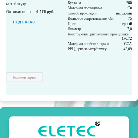
Бухта, м
200
метр/штуку
Материал проводника
Cu
Оптовая цена
6 476 руб.
Способ прокладки
наружный
Волновое сопротивление, Ом
75
ПОД ЗАКАЗ
Цвет
черный
Диаметр
7,0
Конструкция центрального проводника
1х0,72
Материал оплётки / экрана
CCA
РРЦ, цена за метр/штуку
42,09
Комментарии