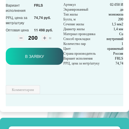
Вариант
FRLS
Артикул
02-050 И
Экранированный
да
исполнения
Тип жилы
моножила
РРЦ, цена за
74,74 руб.
Бухта, м
200
метр/штуку
Сечение жилы
1,5 мм2
Диаметр жилы
1,4 мм
Оптовая цена
11 498 руб.
Материал проводника
Cu
м
Способ прокладки
внутренний
Количество пар
1
Цвет
оранжевый
Страна производитель
Россия
В ЗАЯВКУ
Вариант исполнения
FRLS
РРЦ, цена за метр/штуку
74,74
Комментарии