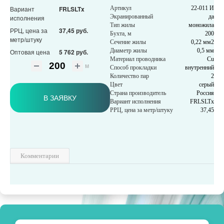
Вариант
FRLSLTx
Артикул
22-011 И
Экранированный
да
исполнения
Тип жилы
моножила
РРЦ, цена за
37,45 руб.
Бухта, м
200
метр/штуку
Сечение жилы
0,22 мм2
Диаметр жилы
0,5 мм
Оптовая цена
5 762 руб.
Материал проводника
Cu
м
Способ прокладки
внутренний
Количество пар
2
Цвет
серый
Страна производитель
Россия
В ЗАЯВКУ
Вариант исполнения
FRLSLTx
РРЦ, цена за метр/штуку
37,45
Комментарии