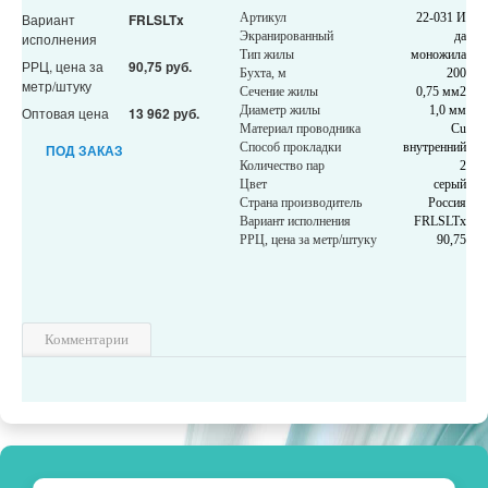
Вариант
FRLSLTx
Артикул
22-031 И
Экранированный
да
исполнения
Тип жилы
моножила
РРЦ, цена за
90,75 руб.
Бухта, м
200
метр/штуку
Сечение жилы
0,75 мм2
Диаметр жилы
1,0 мм
Оптовая цена
13 962 руб.
Материал проводника
Cu
Способ прокладки
внутренний
ПОД ЗАКАЗ
Количество пар
2
Цвет
серый
Страна производитель
Россия
Вариант исполнения
FRLSLTx
РРЦ, цена за метр/штуку
90,75
Комментарии