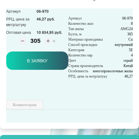
Артикул
06-970
РРЦ, цена за
46,27 руб.
Артикул
06-970
Количество жил
8
метр/штуку
Тип жилы
AWG24
Оптовая цена
10 854,95 руб.
Бухта, м
305
Материал проводника
Cu
м
Способ прокладки
внутренний
Категория
5E
Количество пар
4
В ЗАЯВКУ
Цвет
серый
Страна производитель
Китай
Особенность
многопроволочные жилы
РРЦ, цена за метр/штуку
46,27
Комментарии