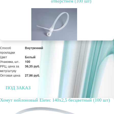
отверстием (100 шт)
Упаковка, шт.
100
РРЦ, цена за
27,63 руб.
метр/штуку
Оптовая цена
21,25 руб.
ПОД ЗАКАЗ
Способ
Внутренний
прокладки
Цвет
Белый
Упаковка, шт.
100
РРЦ, цена за
36,35 руб.
метр/штуку
Оптовая цена
27,96 руб.
ПОД ЗАКАЗ
Хомут нейлоновый Eletec 140х2,5 бесцветный (100 шт)