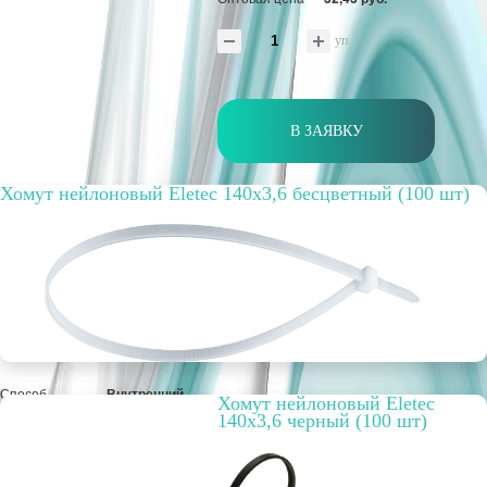
уп
В ЗАЯВКУ
Хомут нейлоновый Eletec 140х3,6 бесцветный (100 шт)
Способ
Внутренний
Хомут нейлоновый Eletec
прокладки
140х3,6 черный (100 шт)
Цвет
Белый
Упаковка, шт.
100
РРЦ, цена за
65,29 руб.