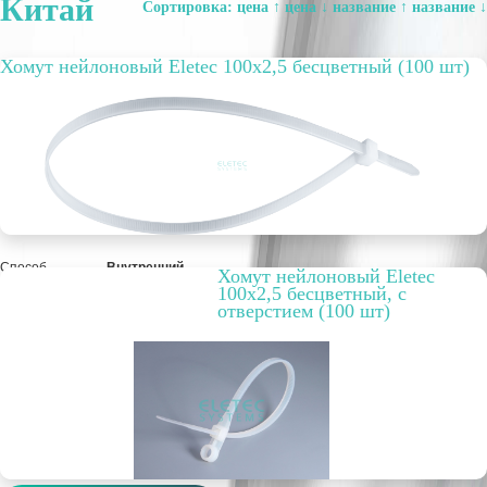
Китай
Сортировка:
цена ↑
цена ↓
название ↑
название ↓
Хомут нейлоновый Eletec 100х2,5 бесцветный (100 шт)
Способ
Внутренний
Хомут нейлоновый Eletec
прокладки
100х2,5 бесцветный, с
Цвет
Белый
отверстием (100 шт)
Упаковка, шт.
100
РРЦ, цена за
27,63 руб.
метр/штуку
Оптовая цена
21,25 руб.
уп