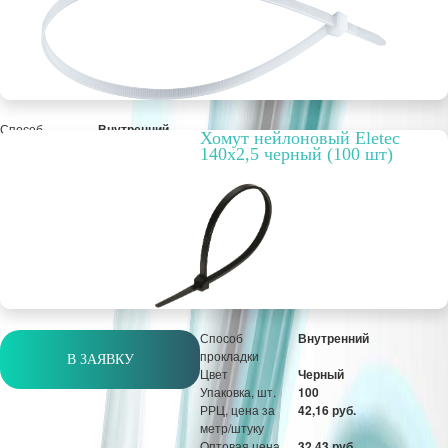
Способ
Внутренний
Хомут нейлоновый Eletec
прокладки
140х2,5 черный (100 шт)
Цвет
Белый
Упаковка, шт.
100
РРЦ, цена за
42,16 руб.
метр/штуку
Оптовая цена
32,43 руб.
уп
Способ
Внутренний
прокладки
В ЗАЯВКУ
Цвет
Черный
Упаковка, шт.
100
РРЦ, цена за
42,16 руб.
метр/штуку
Оптовая цена
32,43 руб.