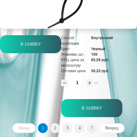
метр/штуку
Оптовая цена
50,22 руб.
уп
Способ
Внутренний
прокладки
В ЗАЯВКУ
Цвет
Черный
Упаковка, шт.
100
РРЦ, цена за
65,29 руб.
метр/штуку
Оптовая цена
50,22 руб.
уп
В ЗАЯВКУ
Назад
1
2
3
4
7
Вперед