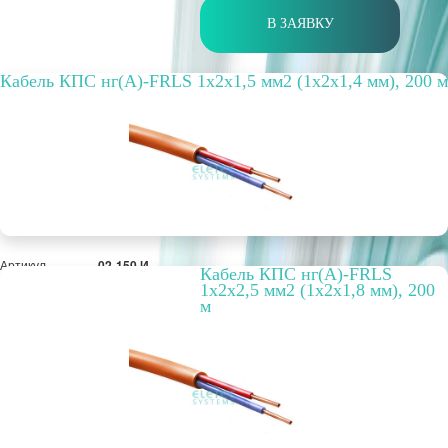
В ЗАЯВКУ
Кабель КПС нг(А)-FRLS 1х2х1,5 мм2 (1х2х1,4 мм), 200 м
Артикул
02-150 И
Кабель КПС нг(А)-FRLS
Бухта, м
200
1х2х2,5 мм2 (1х2х1,8 мм), 200
Способ
внутренний
м
прокладки
Цвет
оранжевый
Вариант
FRLS
исполнения
РРЦ, цена за
67,76 руб.
метр/штуку
Оптовая цена
10 424 руб.