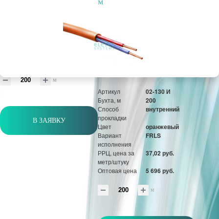
м
прокладки
Цвет
оранжевый
Вариант
FRLS
исполнения
РРЦ, цена за
15,69 руб.
метр/штуку
Оптовая цена
2 414 руб.
м
Артикул
02-130 И
Бухта, м
200
Способ
внутренний
прокладки
В ЗАЯВКУ
Цвет
оранжевый
Вариант
FRLS
исполнения
РРЦ, цена за
37,02 руб.
метр/штуку
Оптовая цена
5 696 руб.
м