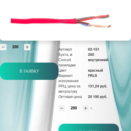
прокладки
Цвет
красный
Вариант
FRLS
исполнения
РРЦ, цена за
99,66 руб.
метр/штуку
Оптовая цена
15 332 руб.
м
Артикул
02-151
Бухта, м
200
Способ
внутренний
прокладки
Цвет
красный
В ЗАЯВКУ
Вариант
FRLS
исполнения
РРЦ, цена за
131,24 руб.
метр/штуку
Оптовая цена
20 190 руб.
м