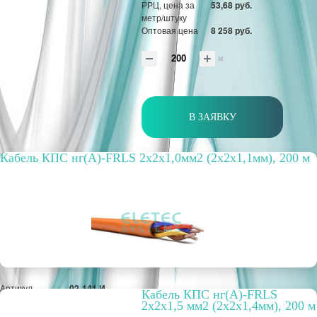
РРЦ, цена за
53,68 руб.
метр/штуку
Оптовая цена
8 258 руб.
м
В ЗАЯВКУ
Кабель КПС нг(А)-FRLS 2х2х1,0мм2 (2х2х1,1мм), 200 м
Артикул
02-141 И
Кабель КПС нг(А)-FRLS
Бухта, м
200
2х2х1,5 мм2 (2х2х1,4мм), 200 м
Способ
внутренний