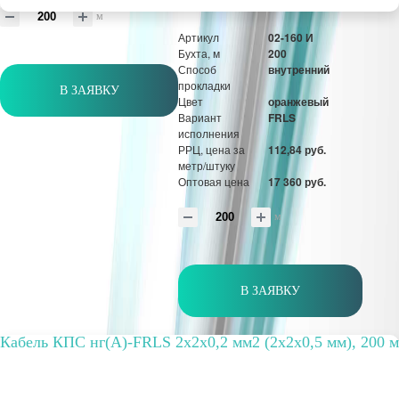
м
Артикул
02-160 И
Бухта, м
200
Способ
внутренний
прокладки
В ЗАЯВКУ
Цвет
оранжевый
Вариант
FRLS
исполнения
РРЦ, цена за
112,84 руб.
метр/штуку
Оптовая цена
17 360 руб.
м
В ЗАЯВКУ
Кабель КПС нг(А)-FRLS 2х2х0,2 мм2 (2х2х0,5 мм), 200 м