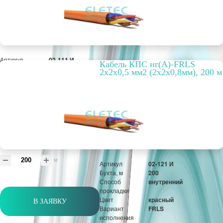
Артикул
02-111 И
Кабель КПС нг(А)-FRLS
Бухта, м
200
2х2х0,5 мм2 (2х2х0,8мм), 200 м
Способ
внутренний
прокладки
Цвет
красный
Вариант
FRLS
исполнения
РРЦ, цена за
27,87 руб.
метр/штуку
Оптовая цена
4 288 руб.
м
Артикул
02-121 И
Бухта, м
200
Способ
внутренний
прокладки
Цвет
красный
В ЗАЯВКУ
Вариант
FRLS
исполнения