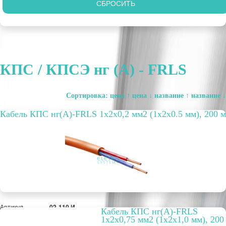
КПС / КПСЭ нг (А) - FRLS
Сортировка:
цена ↑
цена ↓
название ↑
название ↓
Кабель КПС нг(А)-FRLS 1х2х0,2 мм2 (1x2x0.5 мм), 200 м
Артикул
02-110 И
Кабель КПС нг(А)-FRLS
Бухта, м
200
1х2х0,75 мм2 (1х2х1,0 мм), 200
Способ
внутренний