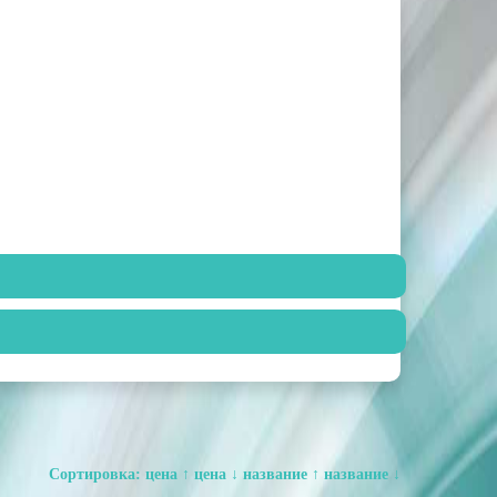
Сортировка:
цена ↑
цена ↓
название ↑
название ↓