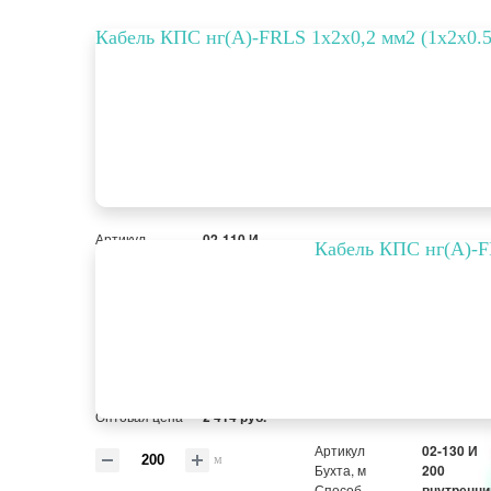
Кабель КПС нг(А)-FRLS 1х2х0,2 мм2 (1x2x0.5
Артикул
02-110 И
Кабель КПС нг(А)-FR
Бухта, м
200
Способ
внутренний
прокладки
Цвет
оранжевый
Вариант
FRLS
исполнения
РРЦ, цена за
15,69 руб.
метр/штуку
Оптовая цена
2 414 руб.
Артикул
02-130 И
м
Бухта, м
200
Способ
внутренни