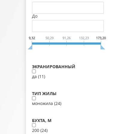
До
9,32
50,29
91,26
132,23
173,20
ЭКРАНИРОВАННЫЙ
да (
11
)
ТИП ЖИЛЫ
моножила (
24
)
БУХТА, М
200 (
24
)