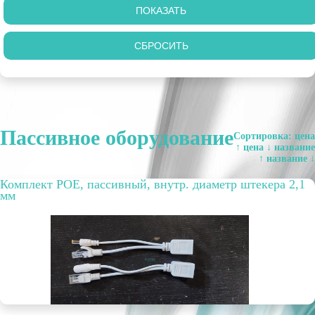
Пассивное оборудование
Сортировка:
цена
↑
цена ↓
название
↑
название ↓
Комплект POE, пассивный, внутр. диаметр штекера 2,1
мм