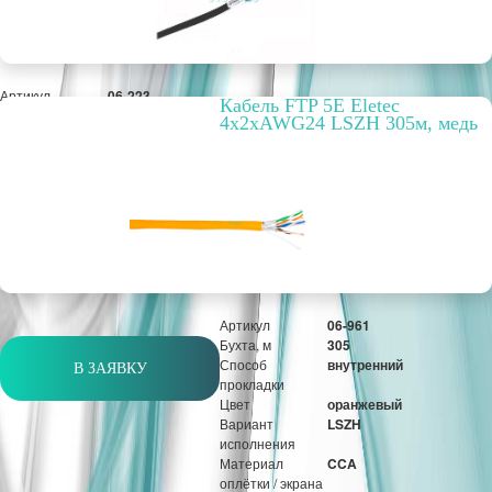
Артикул
06-223
Кабель FTP 5E Eletec
Бухта, м
305
4x2xAWG24 LSZH 305м, медь
Способ
наружный
прокладки
Цвет
чёрный
РРЦ, цена за
23,78 руб.
метр/штуку
Оптовая цена
5 578,45 руб.
м
Артикул
06-961
Бухта, м
305
Способ
внутренний
В ЗАЯВКУ
прокладки
Цвет
оранжевый
Вариант
LSZH
исполнения
Материал
CCA
оплётки / экрана