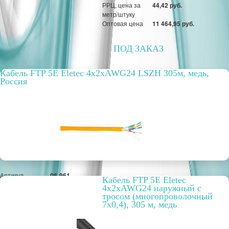
РРЦ, цена за
44,42 руб.
метр/штуку
Оптовая цена
11 464,95 руб.
ПОД ЗАКАЗ
Кабель FTP 5E Eletec 4x2xAWG24 LSZH 305м, медь,
Россия
Артикул
06-961
Кабель FTP 5E Eletec
Бухта, м
305
4x2xAWG24 наружный с
Способ
внутренний
тросом (многопроволочный
прокладки
7х0,4), 305 м, медь
Цвет
оранжевый
Вариант
LSZH