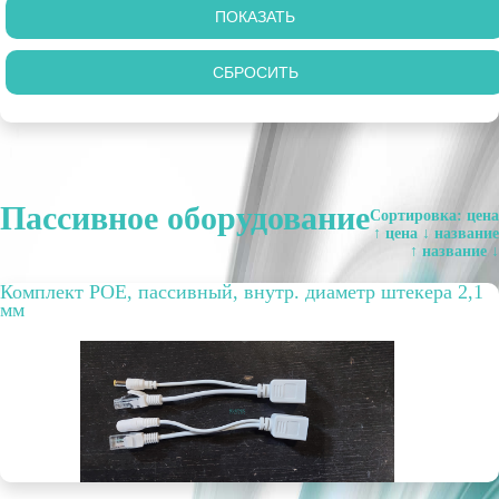
Пассивное оборудование
Сортировка:
цена
↑
цена ↓
название
↑
название ↓
Комплект POE, пассивный, внутр. диаметр штекера 2,1
мм