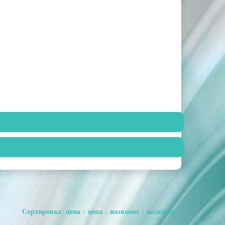
Сортировка:
цена ↑
цена ↓
название ↑
название ↓