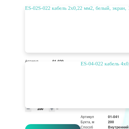
ES-02S-022 кабель 2х0,22 мм2, белый, экран, 
Артикул
01-020
ES-04-022 кабель 4х0
Бухта, м
100
Способ
Внутренний
прокладки
Цвет
Белый
РРЦ, цена за
7,99 руб.
метр/штуку
Оптовая цена
799 руб.
м
Артикул
01-041
Бухта, м
200
Способ
Внутренний