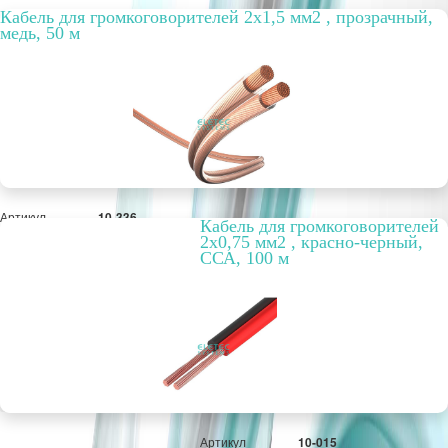
Кабель для громкоговорителей 2х1,5 мм2 , прозрачный,
медь, 50 м
Артикул
10-336
Кабель для громкоговорителей
Бухта, м
50
2х0,75 мм2 , красно-черный,
Способ
внутренний
ССА, 100 м
прокладки
Цвет
прозрачная
изоляция
РРЦ, цена за
69,19 руб.
метр/штуку
Оптовая цена
2 661 руб.
м
Артикул
10-015