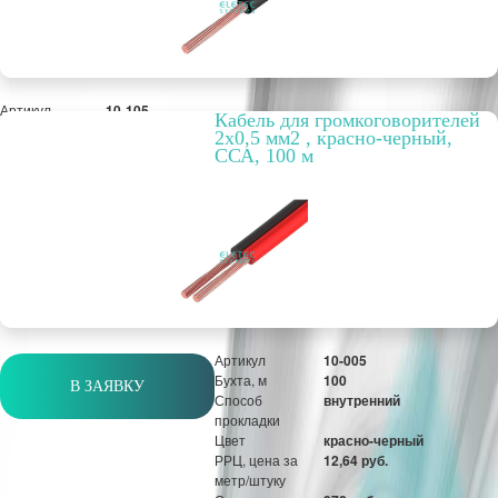
Артикул
10-105
Кабель для громкоговорителей
Бухта, м
100
2х0,5 мм2 , красно-черный,
Способ
внутренний
ССА, 100 м
прокладки
Цвет
черный
РРЦ, цена за
6,63 руб.
метр/штуку
Оптовая цена
510 руб.
м
Артикул
10-005
Бухта, м
100
В ЗАЯВКУ
Способ
внутренний
прокладки
Цвет
красно-черный
РРЦ, цена за
12,64 руб.
метр/штуку