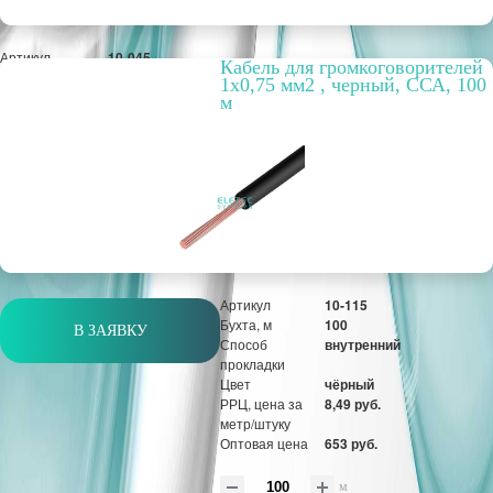
Артикул
10-045
Кабель для громкоговорителей
Бухта, м
100
1х0,75 мм2 , черный, ССА, 100
Способ
внутренний
м
прокладки
Цвет
красно-чёрный
РРЦ, цена за
51,47 руб.
метр/штуку
Оптовая цена
3 959 руб.
м
Артикул
10-115
Бухта, м
100
В ЗАЯВКУ
Способ
внутренний
прокладки
Цвет
чёрный
РРЦ, цена за
8,49 руб.
метр/штуку
Оптовая цена
653 руб.
м