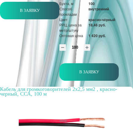
Бухта, м
100
Способ
внутренний
В ЗАЯВКУ
прокладки
Цвет
красно-чёрный
РРЦ, цена за
18,46 руб.
метр/штуку
Оптовая цена
1 420 руб.
м
В ЗАЯВКУ
Кабель для громкоговорителей 2х2,5 мм2 , красно-
черный, ССА, 100 м