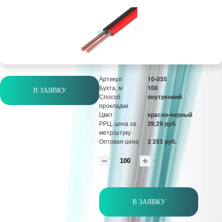
Цвет
красно-черный
РРЦ, цена за
21,48 руб.
метр/штуку
Оптовая цена
1 652 руб.
м
Артикул
10-035
Бухта, м
100
В ЗАЯВКУ
Способ
внутренний
прокладки
Цвет
красно-черный
РРЦ, цена за
29,29 руб.
метр/штуку
Оптовая цена
2 253 руб.
м
В ЗАЯВКУ