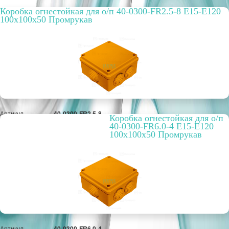
Коробка огнестойкая для о/п 40-0300-FR2.5-8 E15-E120
100x100x50 Промрукав
Артикул
40-0300-FR2.5-8
Коробка огнестойкая для о/п
Цвет
оранжевый
40-0300-FR6.0-4 E15-E120
Вариант
огнестойкая
100x100x50 Промрукав
исполнения
РРЦ, цена за
1905,94 руб.
метр/штуку
Оптовая цена
1 466,11 руб.
ПОД ЗАКАЗ
Артикул
40-0300-FR6.0-4