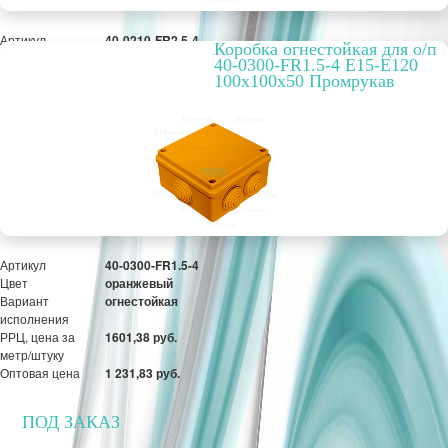
Артикул
40-0210-FR2.5-4
Коробка огнестойкая для о/п
Цвет
оранжевый
40-0300-FR1.5-4 E15-E120
Вариант
огнестойкая
100x100x50 Промрукав
исполнения
РРЦ, цена за
2261,49 руб.
метр/штуку
Оптовая цена
1 739,61 руб.
ПОД ЗАКАЗ
Артикул
40-0300-FR1.5-4
Цвет
оранжевый
Вариант
огнестойкая
исполнения
РРЦ, цена за
1601,38 руб.
метр/штуку
Оптовая цена
1 231,83 руб.
ПОД ЗАКАЗ