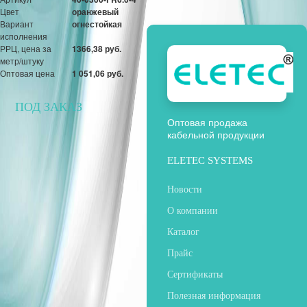
Цвет
оранжевый
Вариант
огнестойкая
исполнения
РРЦ, цена за
1366,38 руб.
метр/штуку
Оптовая цена
1 051,06 руб.
ПОД ЗАКАЗ
Оптовая продажа
кабельной продукции
ELETEC SYSTEMS
Новости
О компании
Каталог
Прайс
Сертификаты
Полезная информация