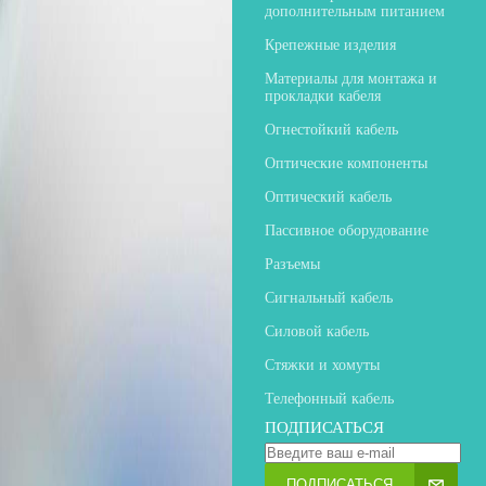
дополнительным питанием
Крепежные изделия
Материалы для монтажа и
прокладки кабеля
Огнестойкий кабель
Оптические компоненты
Оптический кабель
Пассивное оборудование
Разъемы
Сигнальный кабель
Силовой кабель
Стяжки и хомуты
Телефонный кабель
ПОДПИСАТЬСЯ
ПОДПИСАТЬСЯ