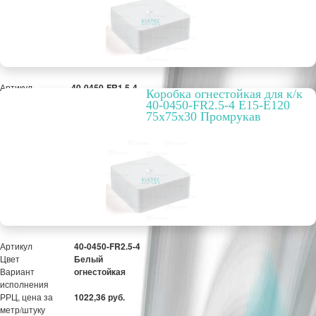
Артикул
40-0450-FR1.5-4
Коробка огнестойкая для к/к
Цвет
Белый
40-0450-FR2.5-4 E15-E120
Вариант
огнестойкая
75x75x30 Промрукав
исполнения
РРЦ, цена за
976,53 руб.
метр/штуку
Оптовая цена
751,18 руб.
ПОД ЗАКАЗ
Артикул
40-0450-FR2.5-4
Цвет
Белый
Вариант
огнестойкая
исполнения
РРЦ, цена за
1022,36 руб.
метр/штуку