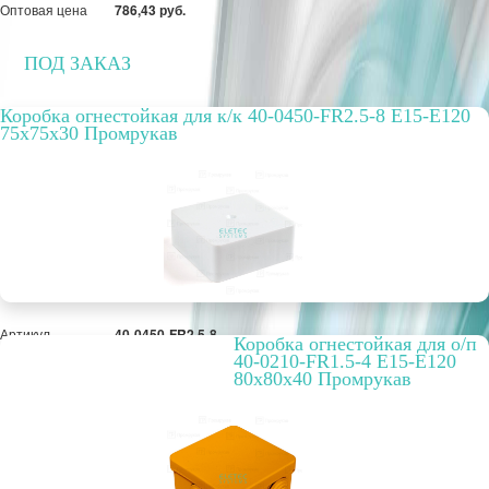
Оптовая цена
786,43 руб.
ПОД ЗАКАЗ
Коробка огнестойкая для к/к 40-0450-FR2.5-8 E15-E120
75x75x30 Промрукав
Артикул
40-0450-FR2.5-8
Коробка огнестойкая для о/п
Цвет
Белый
40-0210-FR1.5-4 E15-E120
Вариант
огнестойкая
80x80x40 Промрукав
исполнения
РРЦ, цена за
1409,80 руб.
метр/штуку
Оптовая цена
1 084,46 руб.