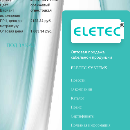
Цвет
оранжевый
Вариант
огнестойкая
исполнения
РРЦ, цена за
2188,34 руб.
метр/штуку
Оптовая цена
1 683,34 руб.
ПОД ЗАКАЗ
Оптовая продажа
кабельной продукции
ELETEC SYSTEMS
Новости
О компании
Каталог
Прайс
Сертификаты
Полезная информация