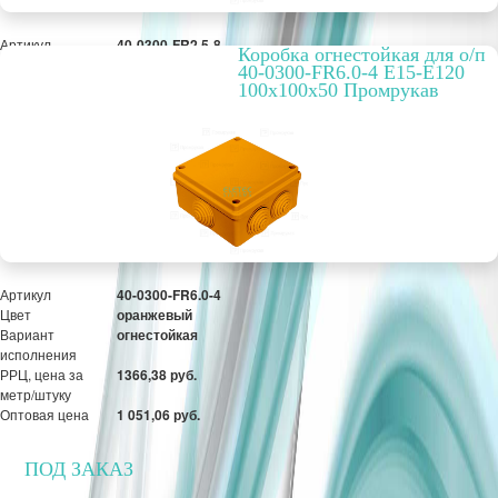
Артикул
40-0300-FR2.5-8
Коробка огнестойкая для о/п
Цвет
оранжевый
40-0300-FR6.0-4 E15-E120
Вариант
огнестойкая
100x100x50 Промрукав
исполнения
РРЦ, цена за
1905,94 руб.
метр/штуку
Оптовая цена
1 466,11 руб.
ПОД ЗАКАЗ
Артикул
40-0300-FR6.0-4
Цвет
оранжевый
Вариант
огнестойкая
исполнения
РРЦ, цена за
1366,38 руб.
метр/штуку
Оптовая цена
1 051,06 руб.
ПОД ЗАКАЗ