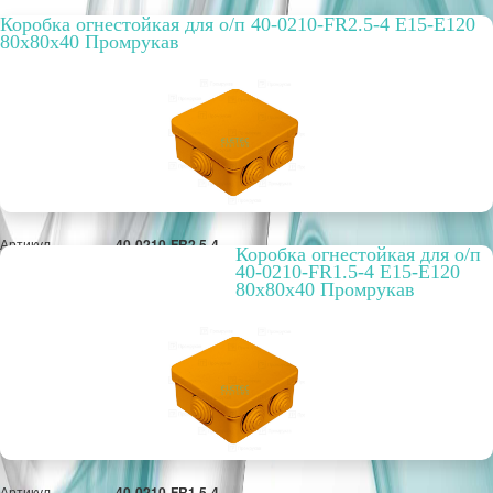
Коробка огнестойкая для о/п 40-0210-FR2.5-4 E15-E120
80x80x40 Промрукав
Артикул
40-0210-FR2.5-4
Коробка огнестойкая для о/п
Цвет
оранжевый
40-0210-FR1.5-4 E15-E120
Вариант
огнестойкая
80x80x40 Промрукав
исполнения
РРЦ, цена за
2261,49 руб.
метр/штуку
Оптовая цена
1 739,61 руб.
ПОД ЗАКАЗ
Артикул
40-0210-FR1.5-4