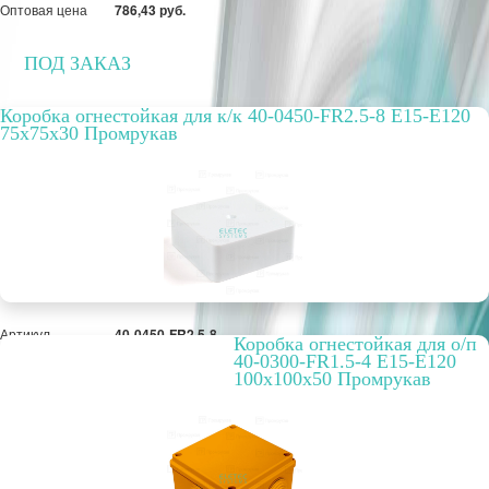
Оптовая цена
786,43 руб.
ПОД ЗАКАЗ
Коробка огнестойкая для к/к 40-0450-FR2.5-8 E15-E120
75x75x30 Промрукав
Артикул
40-0450-FR2.5-8
Коробка огнестойкая для о/п
Цвет
Белый
40-0300-FR1.5-4 E15-E120
Вариант
огнестойкая
100x100x50 Промрукав
исполнения
РРЦ, цена за
1409,80 руб.
метр/штуку
Оптовая цена
1 084,46 руб.