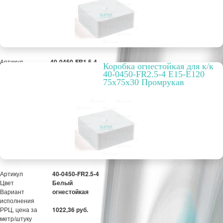
Артикул
40-0450-FR1.5-4
Коробка огнестойкая для к/к
Цвет
Белый
40-0450-FR2.5-4 E15-E120
Вариант
огнестойкая
75x75x30 Промрукав
исполнения
РРЦ, цена за
976,53 руб.
метр/штуку
Оптовая цена
751,18 руб.
ПОД ЗАКАЗ
Артикул
40-0450-FR2.5-4
Цвет
Белый
Вариант
огнестойкая
исполнения
РРЦ, цена за
1022,36 руб.
метр/штуку